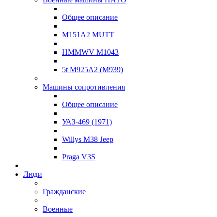
Общее описание
M151A2 MUTT
HMMWV M1043
5t M925A2 (M939)
Машины сопротивления
Общее описание
УАЗ-469 (1971)
Willys M38 Jeep
Praga V3S
Люди
Гражданские
Военные