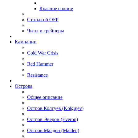
Красное солнце
Статьи об OFP
Читы и трейнеры
Кампании
Cold War Crisis
Red Hammer
Resistance
Острова
Общее описание
Остров Колгуев (Kolgujev)
Остров Эверон (Everon)
Остров Малден (Malden)