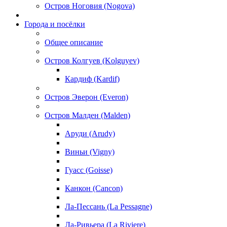
Остров Ноговия (Nogova)
Города и посёлки
Общее описание
Остров Колгуев (Kolguyev)
Кардиф (Kardif)
Остров Эверон (Everon)
Остров Малден (Malden)
Аруди (Arudy)
Виньи (Vigny)
Гуасс (Goisse)
Канкон (Cancon)
Ла-Пессань (La Pessagne)
Ла-Ривьера (La Riviere)