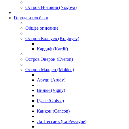
Остров Ноговия (Nogova)
Города и посёлки
Общее описание
Остров Колгуев (Kolguyev)
Кардиф (Kardif)
Остров Эверон (Everon)
Остров Малден (Malden)
Аруди (Arudy)
Виньи (Vigny)
Гуасс (Goisse)
Канкон (Cancon)
Ла-Пессань (La Pessagne)