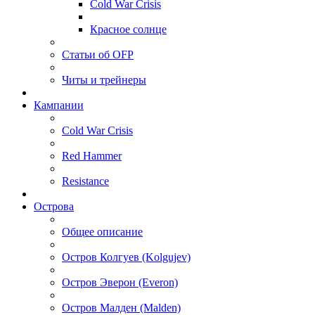
Cold War Crisis
Красное солнце
Статьи об OFP
Читы и трейнеры
Кампании
Cold War Crisis
Red Hammer
Resistance
Острова
Общее описание
Остров Колгуев (Kolgujev)
Остров Эверон (Everon)
Остров Малден (Malden)