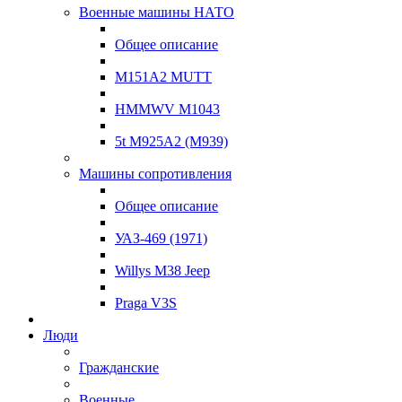
Военные машины НАТО
Общее описание
M151A2 MUTT
HMMWV M1043
5t M925A2 (M939)
Машины сопротивления
Общее описание
УАЗ-469 (1971)
Willys M38 Jeep
Praga V3S
Люди
Гражданские
Военные