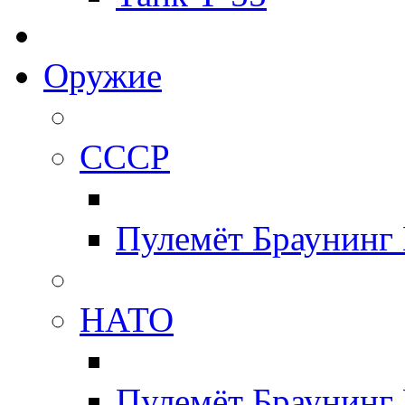
Оружие
СССР
Пулемёт Браунинг
НАТО
Пулемёт Браунинг