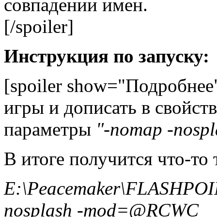
совпадении имен.
[/spoiler]
Инструкция по запуску:
[spoiler show="Подробнее
игры и дописать в свойств
параметры
"-nomap -nos
В итоге получится что-то 
E:\Peacemaker\FLASHPOI
nosplash -mod=@RCWC