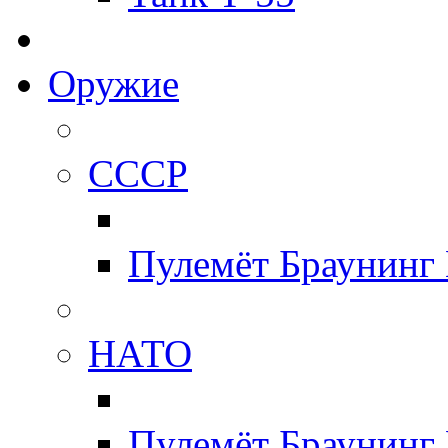
Оружие
СССР
Пулемёт Браунинг
НАТО
Пулемёт Браунинг