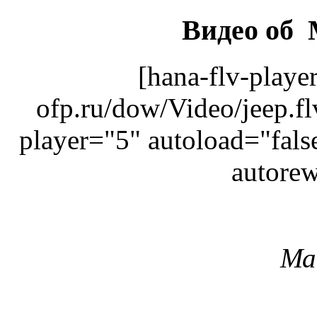
Видео об
[hana-flv-playe
ofp.ru/dow/Video/jeep.f
player="5" autoload="fals
autorew
Ма