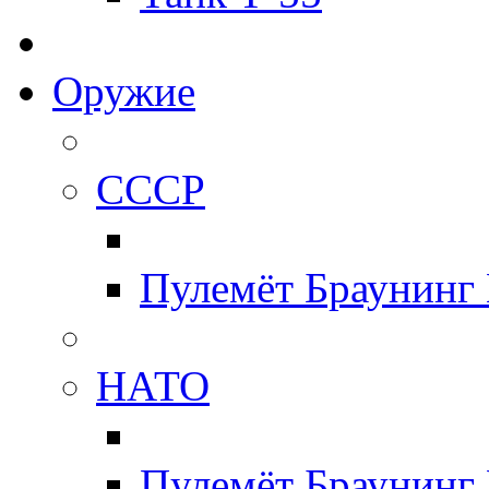
Оружие
СССР
Пулемёт Браунинг
НАТО
Пулемёт Браунинг