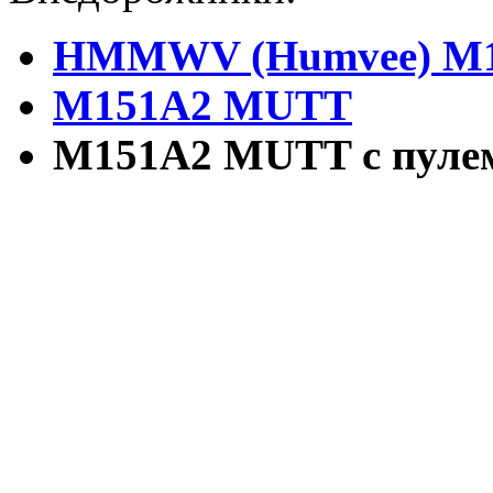
HMMWV (Humvee) M
M151A2 MUTT
M151A2 MUTT
с пуле