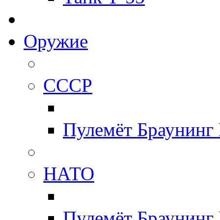
Оружие
СССР
Пулемёт Браунинг
НАТО
Пулемёт Браунинг