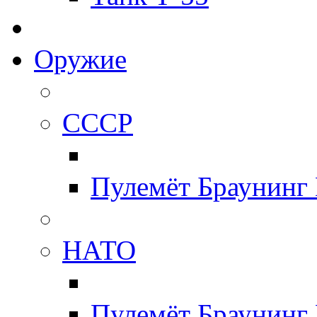
Оружие
СССР
Пулемёт Браунинг
НАТО
Пулемёт Браунинг