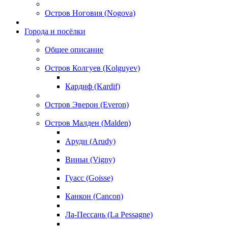
Остров Ноговия (Nogova)
Города и посёлки
Общее описание
Остров Колгуев (Kolguyev)
Кардиф (Kardif)
Остров Эверон (Everon)
Остров Малден (Malden)
Аруди (Arudy)
Виньи (Vigny)
Гуасс (Goisse)
Канкон (Cancon)
Ла-Пессань (La Pessagne)