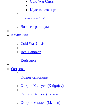
Cold War Crisis
Красное солнце
Статьи об OFP
Читы и трейнеры
Кампании
Cold War Crisis
Red Hammer
Resistance
Острова
Общее описание
Остров Колгуев (Kolgujev)
Остров Эверон (Everon)
Остров Малден (Malden)