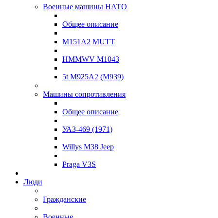
Военные машины НАТО
Общее описание
M151A2 MUTT
HMMWV M1043
5t M925A2 (M939)
Машины сопротивления
Общее описание
УАЗ-469 (1971)
Willys M38 Jeep
Praga V3S
Люди
Гражданские
Военные