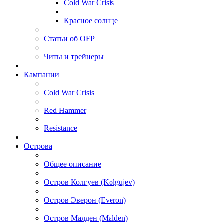
Cold War Crisis
Красное солнце
Статьи об OFP
Читы и трейнеры
Кампании
Cold War Crisis
Red Hammer
Resistance
Острова
Общее описание
Остров Колгуев (Kolgujev)
Остров Эверон (Everon)
Остров Малден (Malden)