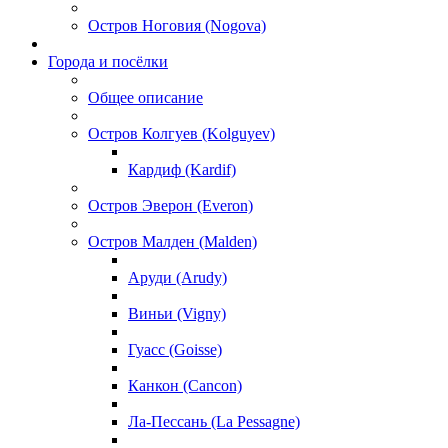
Остров Ноговия (Nogova)
Города и посёлки
Общее описание
Остров Колгуев (Kolguyev)
Кардиф (Kardif)
Остров Эверон (Everon)
Остров Малден (Malden)
Аруди (Arudy)
Виньи (Vigny)
Гуасс (Goisse)
Канкон (Cancon)
Ла-Пессань (La Pessagne)