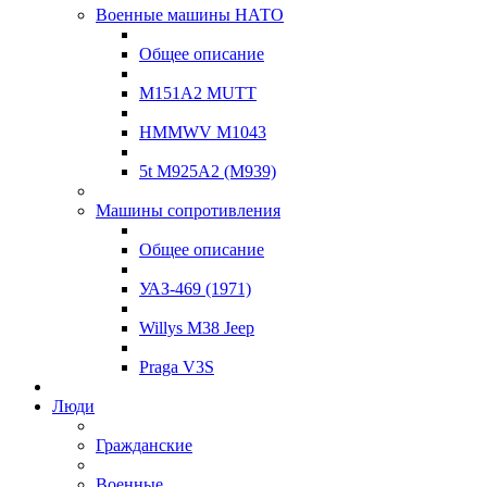
Военные машины НАТО
Общее описание
M151A2 MUTT
HMMWV M1043
5t M925A2 (M939)
Машины сопротивления
Общее описание
УАЗ-469 (1971)
Willys M38 Jeep
Praga V3S
Люди
Гражданские
Военные