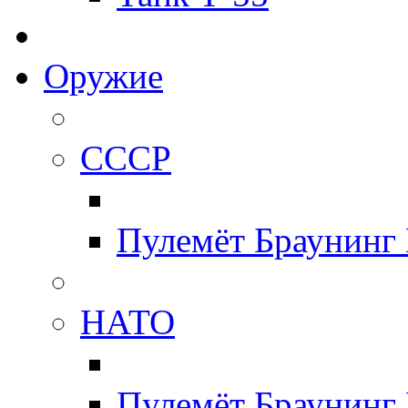
Оружие
СССР
Пулемёт Браунинг
НАТО
Пулемёт Браунинг