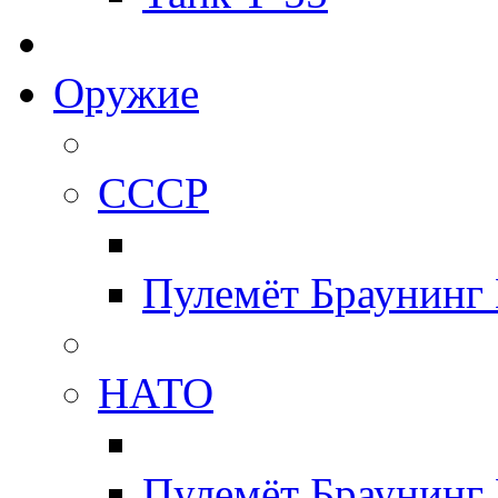
Оружие
СССР
Пулемёт Браунинг
НАТО
Пулемёт Браунинг