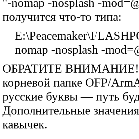
"-nomap -nosplash -mod
получится что-то типа:
E:\Peacemaker\FLASH
nomap -nosplash -m
ОБРАТИТЕ ВНИМАНИЕ! В 
корневой папке OFP/ArmA
русские буквы — путь буд
Дополнительные значения 
кавычек.