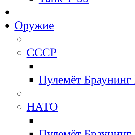
Оружие
СССР
Пулемёт Браунинг
НАТО
Пулемёт Браунинг