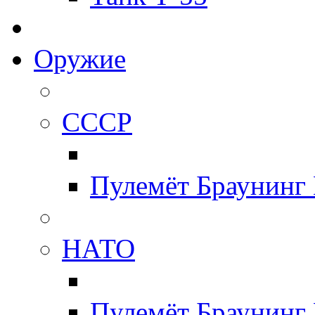
Оружие
СССР
Пулемёт Браунинг
НАТО
Пулемёт Браунинг