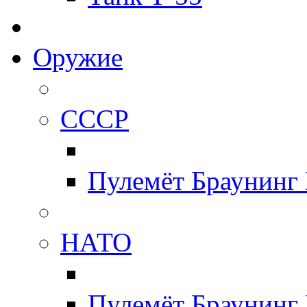
Оружие
СССР
Пулемёт Браунинг
НАТО
Пулемёт Браунинг