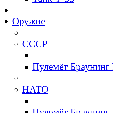
Оружие
СССР
Пулемёт Браунинг
НАТО
Пулемёт Браунинг