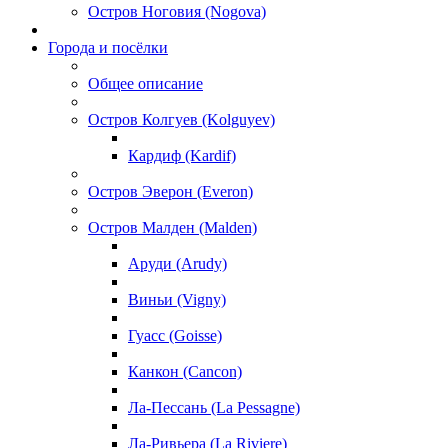
Остров Ноговия (Nogova)
Города и посёлки
Общее описание
Остров Колгуев (Kolguyev)
Кардиф (Kardif)
Остров Эверон (Everon)
Остров Малден (Malden)
Аруди (Arudy)
Виньи (Vigny)
Гуасс (Goisse)
Канкон (Cancon)
Ла-Пессань (La Pessagne)
Ла-Ривьера (La Riviere)