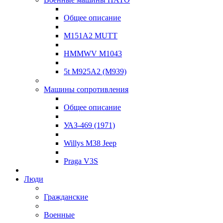
Общее описание
M151A2 MUTT
HMMWV M1043
5t M925A2 (M939)
Машины сопротивления
Общее описание
УАЗ-469 (1971)
Willys M38 Jeep
Praga V3S
Люди
Гражданские
Военные