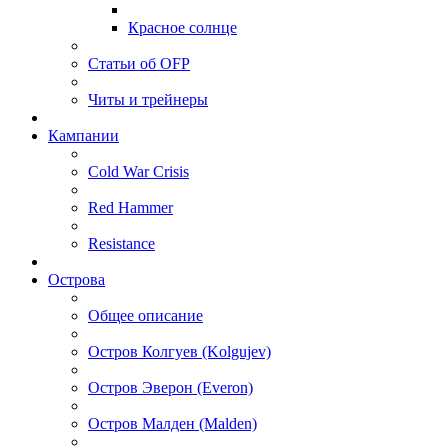
Красное солнце
Статьи об OFP
Читы и трейнеры
Кампании
Cold War Crisis
Red Hammer
Resistance
Острова
Общее описание
Остров Колгуев (Kolgujev)
Остров Эверон (Everon)
Остров Малден (Malden)