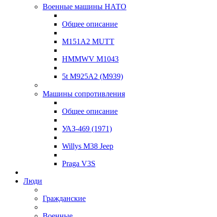
Военные машины НАТО
Общее описание
M151A2 MUTT
HMMWV M1043
5t M925A2 (M939)
Машины сопротивления
Общее описание
УАЗ-469 (1971)
Willys M38 Jeep
Praga V3S
Люди
Гражданские
Военные