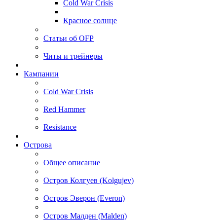
Cold War Crisis
Красное солнце
Статьи об OFP
Читы и трейнеры
Кампании
Cold War Crisis
Red Hammer
Resistance
Острова
Общее описание
Остров Колгуев (Kolgujev)
Остров Эверон (Everon)
Остров Малден (Malden)