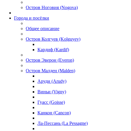
Остров Ноговия (Nogova)
Города и посёлки
Общее описание
Остров Колгуев (Kolguyev)
Кардиф (Kardif)
Остров Эверон (Everon)
Остров Малден (Malden)
Аруди (Arudy)
Виньи (Vigny)
Гуасс (Goisse)
Канкон (Cancon)
Ла-Пессань (La Pessagne)