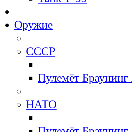
Оружие
СССР
Пулемёт Браунинг
НАТО
Пулемёт Браунинг