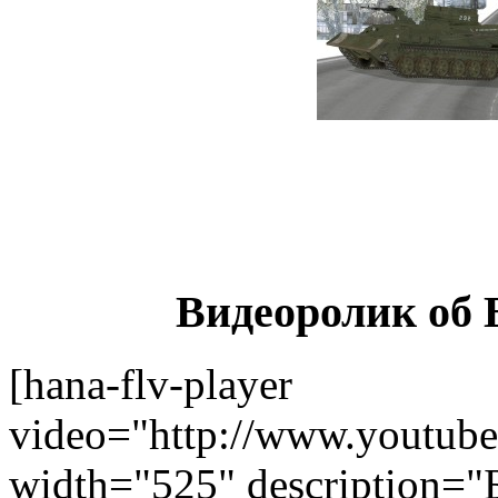
Видеоролик об
[hana-flv-player
video="http://www.youtu
width="525" description=