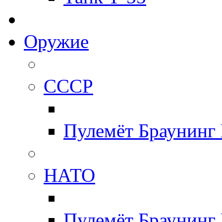
Оружие
СССР
Пулемёт Браунинг
НАТО
Пулемёт Браунинг