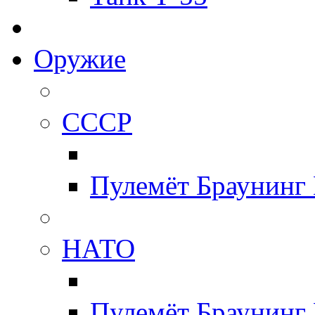
Оружие
СССР
Пулемёт Браунинг
НАТО
Пулемёт Браунинг