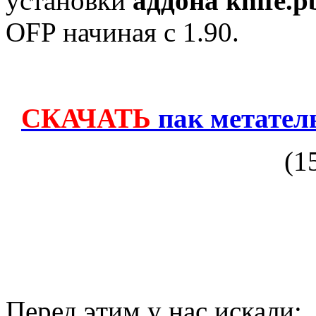
установки
аддона knife.p
OFP начиная с 1.90.
СКАЧАТЬ
пак метатель
(1
Перед этим у нас искали: