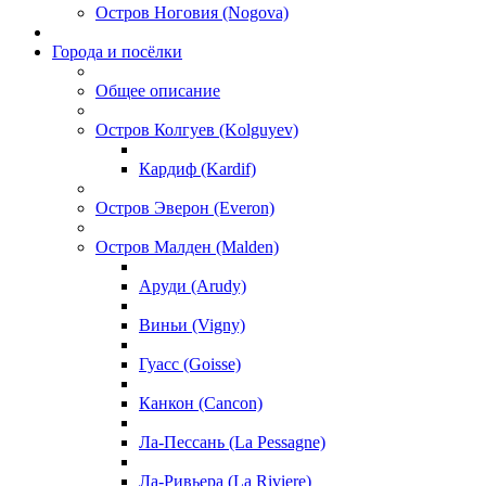
Остров Ноговия (Nogova)
Города и посёлки
Общее описание
Остров Колгуев (Kolguyev)
Кардиф (Kardif)
Остров Эверон (Everon)
Остров Малден (Malden)
Аруди (Arudy)
Виньи (Vigny)
Гуасс (Goisse)
Канкон (Cancon)
Ла-Пессань (La Pessagne)
Ла-Ривьера (La Riviere)