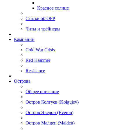
Красное солнце
Статьи об OFP
Читы и трейнеры
Кампании
Cold War Crisis
Red Hammer
Resistance
Острова
Общее описание
Остров Колгуев (Kolgujev)
Остров Эверон (Everon)
Остров Малден (Malden)