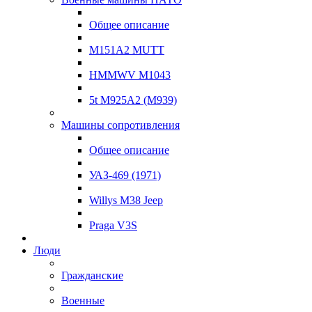
Общее описание
M151A2 MUTT
HMMWV M1043
5t M925A2 (M939)
Машины сопротивления
Общее описание
УАЗ-469 (1971)
Willys M38 Jeep
Praga V3S
Люди
Гражданские
Военные