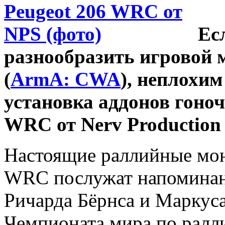
Ес
разнообразить игровой м
(
ArmA: CWA
), неплохи
установка аддонов гоно
WRC от Nerv Production 
Настоящие раллийные мон
WRC послужат напоминани
Ричарда Бёрнса и Маркуса
Чемпионата мира по ралли