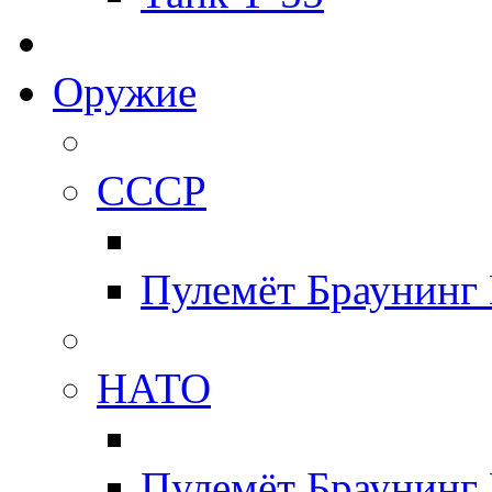
Оружие
СССР
Пулемёт Браунинг
НАТО
Пулемёт Браунинг