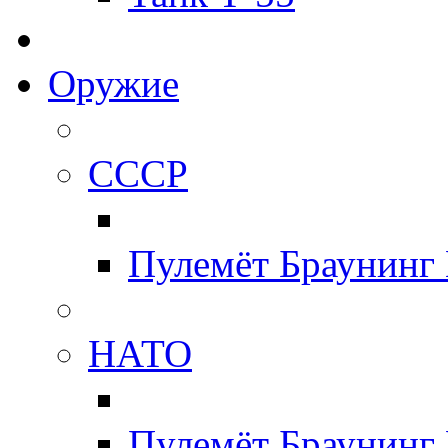
Оружие
СССР
Пулемёт Браунинг
НАТО
Пулемёт Браунинг