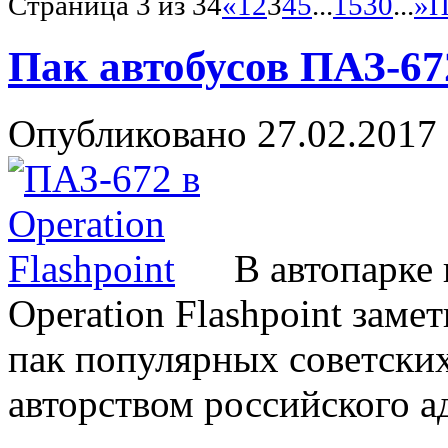
Страница 3 из 34
«
1
2
3
4
5
...
15
30
...
»
П
Пак автобусов ПАЗ-672
Опубликовано
27.02.2017
В автопарке
Operation Flashpoint заме
пак популярных советских
авторством российского а