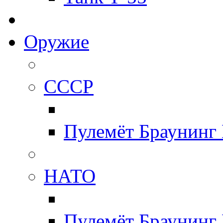
Оружие
СССР
Пулемёт Браунинг
НАТО
Пулемёт Браунинг