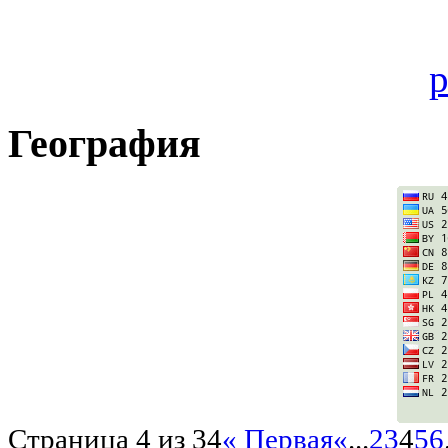
География
Страница 4 из 34
« Первая
«
...
2
3
4
5
6