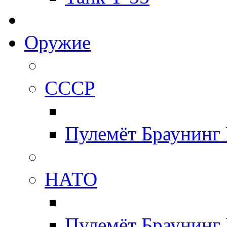
Оружие
СССР
Пулемёт Браунинг
НАТО
Пулемёт Браунинг